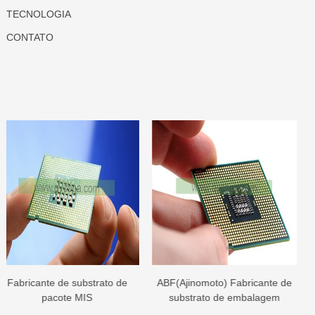
TECNOLOGIA
CONTATO
ato de
ABF(Ajinomoto) Fabricante de
Fabricante de substr
substrato de embalagem
pacote FCBGA