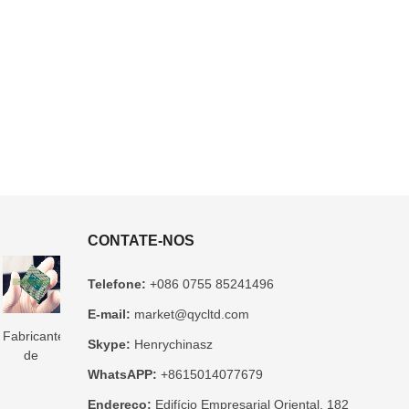
CONTATE-NOS
Telefone:
+086 0755 85241496
E-mail:
market@qycltd.com
Fabricante
Substrato
3D IC
Fabricante
Fabricante
Skype:
Henrychinasz
de
de
Fabricante
de
de
WhatsAPP:
+8615014077679
substrato
embalagem
de
substrato
substrato
de pacote
de vidro
substrato
Microtrace
de pacote
Endereço:
Edifício Empresarial Oriental, 182