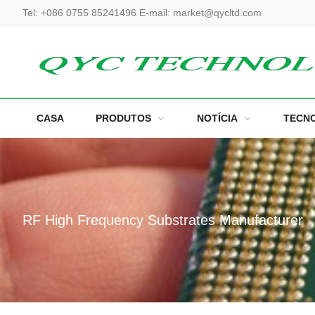
Tel:
+086 0755 85241496
E-mail:
market@qycltd.com
CASA
PRODUTOS
NOTÍCIA
TECN
RF High Frequency Substrates Manufacturer