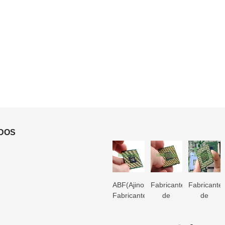
IDOS
3D IC
Fabricante
Fabricante
ABF(Ajinomoto)
Fabricante
Fabricante
Fabricante
de
de
Fabricante
de
de
de
substrato
substrato
de
substrato
substrato
substrato
Microtrace
de pacote
substrato
de pacote
de pacote