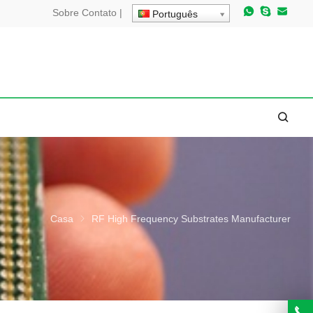
Sobre
Contato
|
Português
Casa
RF High Frequency Substrates Manufacturer