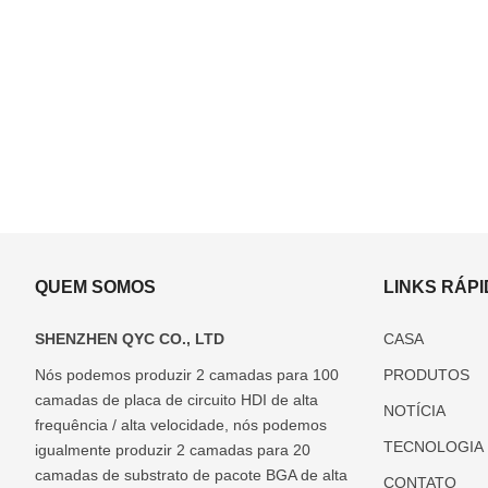
QUEM SOMOS
LINKS RÁP
SHENZHEN QYC CO., LTD
CASA
Nós podemos produzir 2 camadas para 100
PRODUTOS
camadas de placa de circuito HDI de alta
ABF(Ajinomoto)
Fabricante
Fabricante
Fabricante
Substrato
NOTÍCIA
Fabricante
de
de
de
de
frequência / alta velocidade, nós podemos
TECNOLOGIA
de
substrato
substrato
substrato
embalagem
igualmente produzir 2 camadas para 20
substrato
de pacote
de pacote
de pacote
de vidro
camadas de substrato de pacote BGA de alta
CONTATO