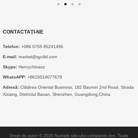
CONTACTAȚI-NE
Telefon:
+086 0755 85241496
E-mail:
market@qycltd.com
Skype:
Henrychinasz
WhatsAPP:
+8615014077679
Adresă:
Clădirea Oriental Business, 182 Baomin 2nd Road, Strada
Xixiang, Districtul Baoan, Shenzhen, Guangdong,China
Drept de autor © 2020
Numele site-ului companiei dvs.
Toate