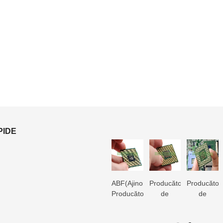
PIDE
3D
Producător
Producător
ABF(Ajinomoto)
Producător
Producător
Producător
de
de
Producător
de
de
de
substraturi
substrat
de
substrat
substrat
substrat
Microtrace
pentru
substrat
pentru
pentru