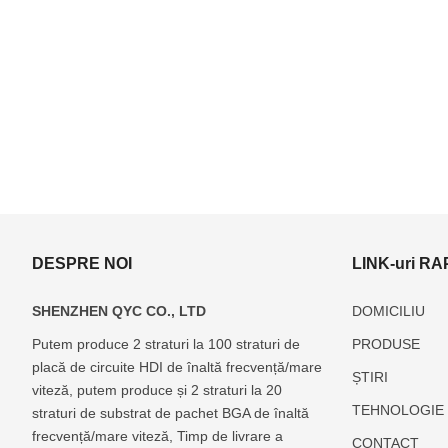
DESPRE NOI
LINK-uri RA
SHENZHEN QYC CO., LTD
DOMICILIU
Putem produce 2 straturi la 100 straturi de
PRODUSE
placă de circuite HDI de înaltă frecvență/mare
ABF(Ajinomoto)
Producător
Producător
Producător
Producător
ȘTIRI
Producător
de
de
de
de
viteză, putem produce și 2 straturi la 20
TEHNOLOGIE
de
substrat
substrat
substrat
substrat
straturi de substrat de pachet BGA de înaltă
substrat
pentru
pentru
pentru
pentru
frecvență/mare viteză, Timp de livrare a
CONTACT