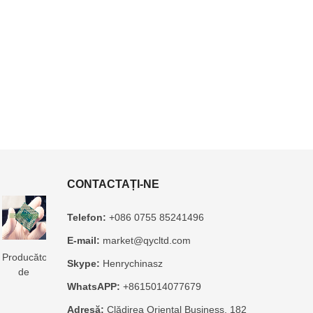
CONTACTAȚI-NE
Telefon:
+086 0755 85241496
E-mail:
market@qycltd.com
Producător
Producător
3D
Producător
Producător
Skype:
Henrychinasz
de
de
Producător
de
de
WhatsAPP:
+8615014077679
substrat
substrat
de
substraturi
substrat
pentru
pentru
substrat
Microtrace
pentru
Adresă:
Clădirea Oriental Business, 182