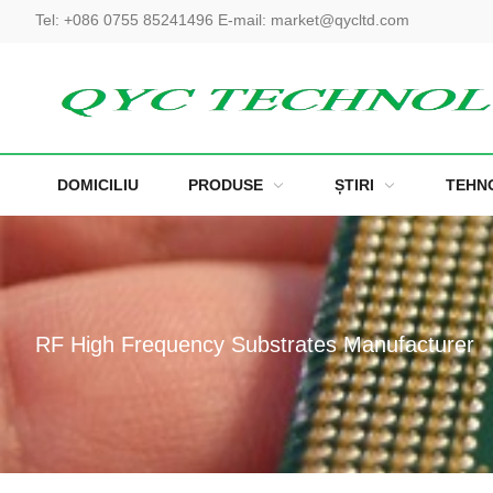
Tel:
+086 0755 85241496
E-mail:
market@qycltd.com
DOMICILIU
PRODUSE
ȘTIRI
TEHN
RF High Frequency Substrates Manufacturer