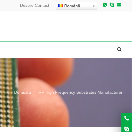
Despre
Contact
|
Română
Domiciliu
RF High Frequency Substrates Manufacturer