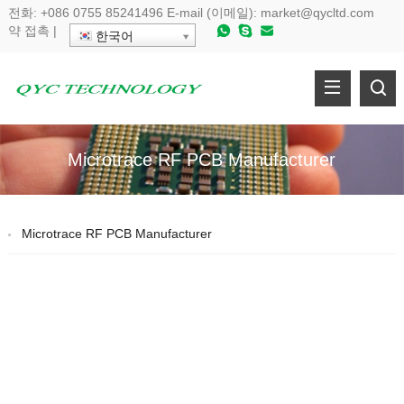
전화:
+086 0755 85241496
E-mail (이메일):
market@qycltd.com
약
접촉
|
한국어
Microtrace RF PCB Manufacturer
Microtrace RF PCB Manufacturer