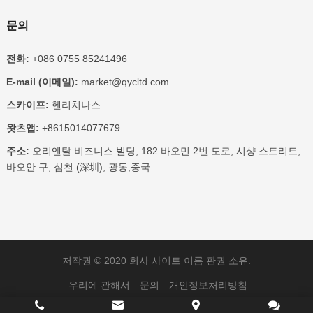
문의
전화:
+086 0755 85241496
E-mail (이메일):
market@qycltd.com
스카이프:
헨리치나스
왓츠앱:
+8615014077679
주소:
오리엔탈 비즈니스 빌딩, 182 바오민 2번 도로, 시샹 스트리트,
바오안 구, 심천 (深圳), 광동,중국
저작권 © 2020
회사 사이트 이름
판권 소유.
우리에 관해서
문의
개인정보처리방침