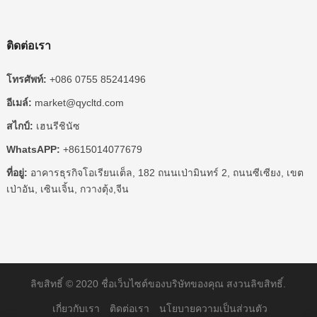
ติดต่อเรา
โทรศัพท์:
+086 0755 85241496
อีเมล์:
market@qycltd.com
สไกป์:
เฮนรีชินัซ
WhatsAPP:
+8615014077679
ที่อยู่:
อาคารธุรกิจโอเรียนเต็ล, 182 ถนนเป่ามินทร์ 2, ถนนซีเซียง, เขต
เป่าอัน, เซินเจิ้น, กวางตุ้ง,จีน
ลิขสิทธิ์ © 2020
ชื่อเว็บไซต์ของบริษัทของคุณ
สงวนลิขสิทธิ์.
เกี่ยวกับเรา
ติดต่อเรา
นโยบายความเป็นส่วนตัว