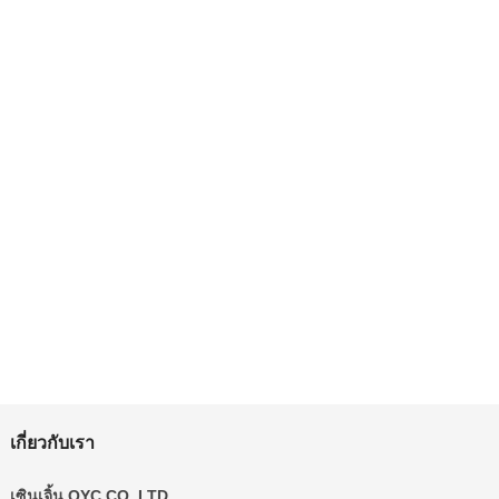
เกี่ยวกับเรา
เซินเจิ้น QYC CO.,LTD