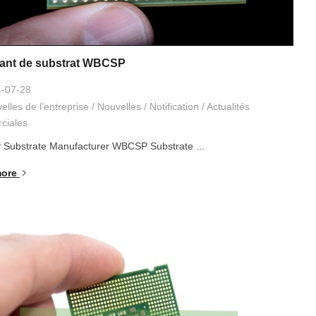
cant de substrat WBCSP
-07-28
elles de l’entreprise
/
Nouvelles
/
Notification
/
Actualités
ciales
Substrate Manufacturer WBCSP Substrate
...
ore