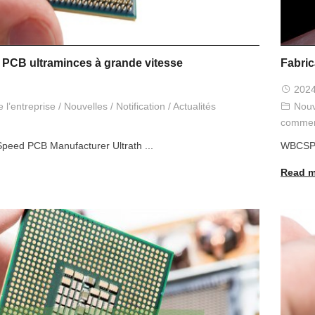
 PCB ultraminces à grande vitesse
Fabri
2024
 l’entreprise
/
Nouvelles
/
Notification
/
Actualités
Nouv
commer
 Speed PCB Manufacturer Ultrath
...
WBCSP 
Read m