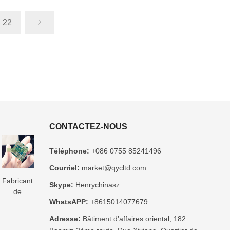
22
CONTACTEZ-NOUS
Téléphone:
+086 0755 85241496
Courriel:
market@qycltd.com
Fabricant
Fabricant
3Fabricant
Fabricant
Fabricant
Skype:
Henrychinasz
de
de
de
de
de
WhatsAPP:
+8615014077679
substrats
substrats
substrats
substrats
substrats
e
de boîtier
d’emballage
d’emballage
Microtrace
d’emballage
Adresse:
Bâtiment d’affaires oriental, 182
LCC
en verre
D IC
MIS