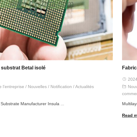
 substrat Betal isolé
Fabri
2024
 l’entreprise
/
Nouvelles
/
Notification
/
Actualités
Nouv
commer
l Substrate Manufacturer Insula
...
Multila
Read m