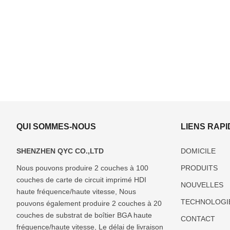
QUI SOMMES-NOUS
LIENS RAP
SHENZHEN QYC CO.,LTD
DOMICILE
Nous pouvons produire 2 couches à 100
PRODUITS
couches de carte de circuit imprimé HDI
ABF(Ajinomoto)
Fabricant
Fabricant
Fabricant
Fabricant
NOUVELLES
Fabricant
de
de
de
de
haute fréquence/haute vitesse, Nous
TECHNOLOGI
de
substrats
substrats
substrats
substrats
pouvons également produire 2 couches à 20
substrat
d’emballage
d’emballage
de boîtier
d’emballage
couches de substrat de boîtier BGA haute
CONTACT
d’emballage
FCBGA
DIP
LCC
en verre
fréquence/haute vitesse, Le délai de livraison