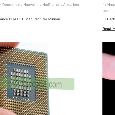
 l’entreprise
/
Nouvelles
/
Notification
/
Actualités
Nouv
commer
ance BGA PCB Manufacturer Minimu
...
IC Pack
Read m