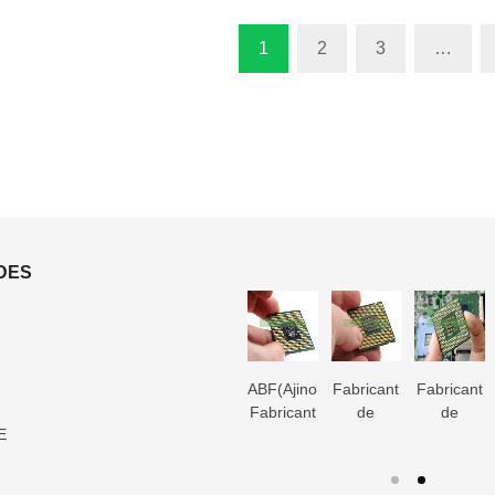
1
2
3
…
IDES
3Fabricant
Fabricant
Fabricant
ABF(Ajinomoto)
Fabricant
Fabricant
de
de
de
Fabricant
de
de
E
substrats
substrats
substrats
de
substrats
substrats
d’emballage
Microtrace
d’emballage
substrat
d’emballage
d’emballag
D IC
MIS
d’emballage
FCBGA
DIP