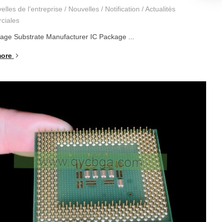
elles de l’entreprise
/
Nouvelles
/
Notification
/
Actualités
ciales
age Substrate Manufacturer IC Package
...
ore